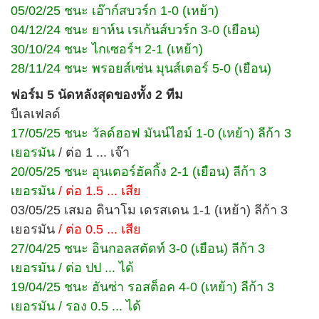
05/02/25 ชนะ เอ๊าก์สบวร์ก 1-0 (เหย้า)
04/12/24 ชนะ ยาห์น เรเก้นส์บวร์ก 3-0 (เยือน)
30/10/24 ชนะ ไกเซอร์ฯ 2-1 (เหย้า)
28/11/24 ชนะ พรอยส์เซ่น มุนส์เตอร์ 5-0 (เยือน)
ฟอร์ม 5 นัดหลังสุดของทั้ง 2 ทีม
บีเลเฟลด์
17/05/25 ชนะ วัลด์ฮอฟ มันน์ไฮม์ 1-0 (เหย้า) ลีก้า 3
เยอรมัน
/ ต่อ 1 ... เจ๊า
20/05/25 ชนะ อุนเตอร์ฮัคกิ้ง 2-1 (เยือน) ลีก้า 3
เยอรมัน
/ ต่อ 1.5 ... เสีย
03/05/25 เสมอ ดินาโม เดรสเดน 1-1 (เหย้า) ลีก้า 3
เยอรมัน
/ ต่อ 0.5 ... เสีย
27/04/25 ชนะ อินกอลสตัดท์ 3-0 (เยือน) ลีก้า 3
เยอรมัน / ต่อ ปป ... ได้
19/04/25 ชนะ ฮันซ่า รอสต็อค 4-0 (เหย้า) ลีก้า 3
เยอรมัน / รอง 0.5 ... ได้