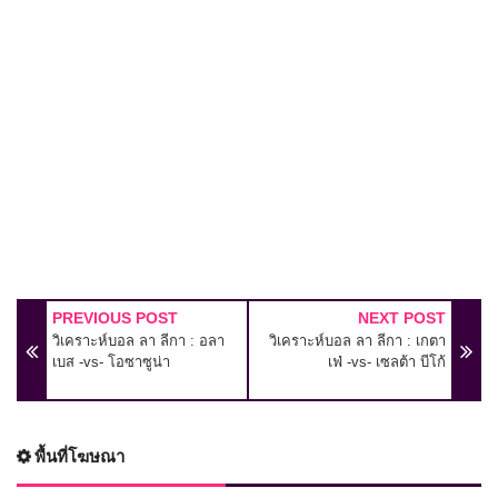
PREVIOUS POST
NEXT POST
วิเคราะห์บอล ลา ลีกา : อลา
วิเคราะห์บอล ลา ลีกา : เกตา
เบส -vs- โอซาซูน่า
เฟ่ -vs- เซลต้า บีโก้
พื้นที่โฆษณา