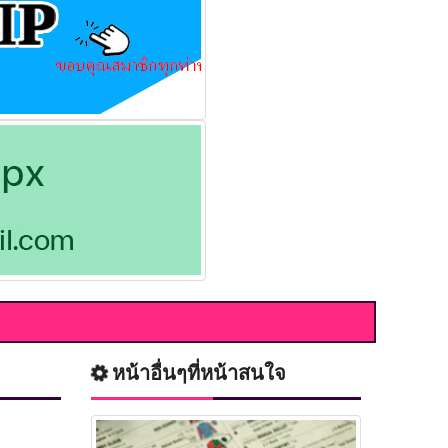
หน้าอื่นๆที่หน้าสนใจ