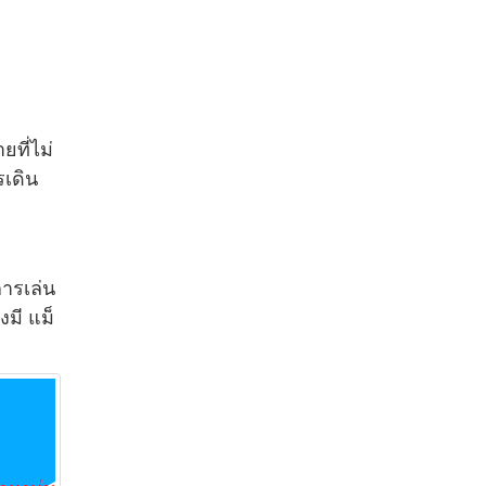
ยที่ไม่
รเดิน
ารเล่น
มี แม็