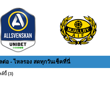
ต่อ - ไหลรอง สดทุกวันเช็คที่นี่
์บี้ (3)