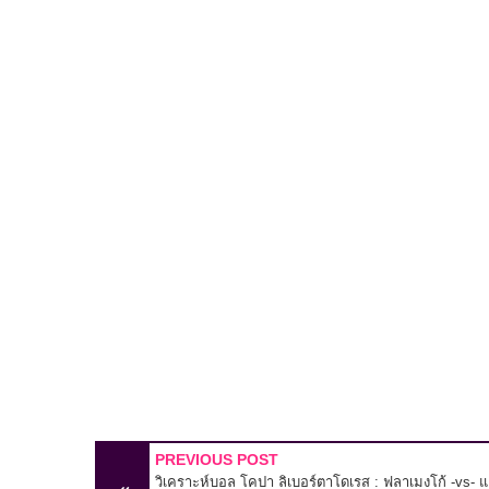
PREVIOUS POST
วิเคราะห์บอล โคปา ลิเบอร์ตาโดเรส : ฟลาเมงโก้ -vs- แอ