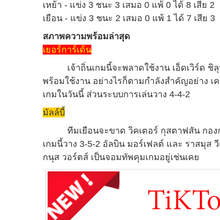
เหย้า - แข่ง 3 ชนะ 3 เสมอ 0 แพ้ 0 ได้ 8 เสีย 2
เยือน - แข่ง 3 ชนะ 2 เสมอ 0 แพ้ 1 ได้ 7 เสีย 3
สภาพความพร้อมล่าสุด
เยอร์การ์เด้น
เจ้าถิ่นเกมนี้จะพลาดใช้งาน เอ็ดเวิร์ด ชิลุฟย
พร้อมใช้งาน อย่างไรก็ตามกำลังสำคัญอย่าง เค
เกมในวันนี้ ส่วนระบบการเล่นวาง 4-4-2
มัลล์บี้
ทีมเยือนจะขาด วิคเตอร์ กุสตาฟสัน กองกลางท
เกมนี้วาง 3-5-2 อัลบิน มอร์เฟลต์ และ ราสมุ
กนุส วอร์ตส์ เป็นจอมทัพคุมเกมอยู่เช่นเคย