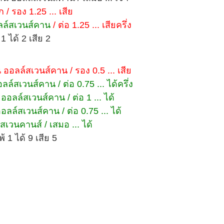
 / รอง 1.25 ... เสีย
อลล์สเวนส์คาน
/ ต่อ 1.25 ... เสียครึ่ง
 ได้ 2 เสีย 2
 ออลล์สเวนส์คาน / รอง 0.5 ... เสีย
์สเวนส์คาน / ต่อ 0.75 ... ได้ครึ่ง
ออลล์สเวนส์คาน / ต่อ 1 ... ได้
ลล์สเวนส์คาน / ต่อ 0.75 ... ได้
สเวนคานส์ / เสมอ ... ได้
 1 ได้ 9 เสีย 5