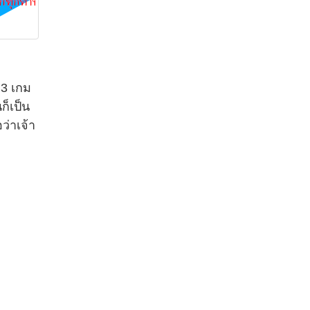
 3 เกม
ก็เป็น
ว่าเจ้า