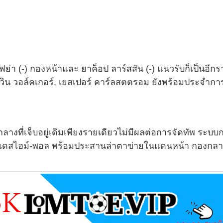
่า (-) กองหน้าและ ยาค็อป ลาร์สสัน (-) แนวรับก็เป็นอีกรา
วิน วอล์คเกอร์, เยสเปอร์ คาร์ลสตตรอม ยังพร้อมประจำกา
ี่เจ็บอยู่เดิมเพียงรายเดียวไม่มีผลต่อการจัดทัพ ระบบก
ส วีเดสไฮม์-พอล พร้อมประสานล่าตาข่ายในแดนหน้า กองกลาง