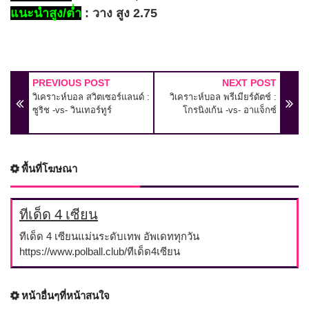
แนะนำสูง/ต่ำ
: วาง สูง 2.75
PREVIOUS POST
NEXT POST
วิเคราะห์บอล สวิตเซอร์แลนด์ :
วิเคราะห์บอล พรีเมียร์ดัตช์ :
ซูริช -vs- วินเทอร์ทูร์
โกรนิงเก้น -vs- อาแจ็กซ์
พื้นที่โฆษณา
ทีเด็ด 4 เซียน
ทีเด็ด 4 เซียนแม่นระดับเทพ อัพเดททุกวัน
https://www.polball.club/ทีเด็ด4เซียน
หน้าอื่นๆที่หน้าสนใจ