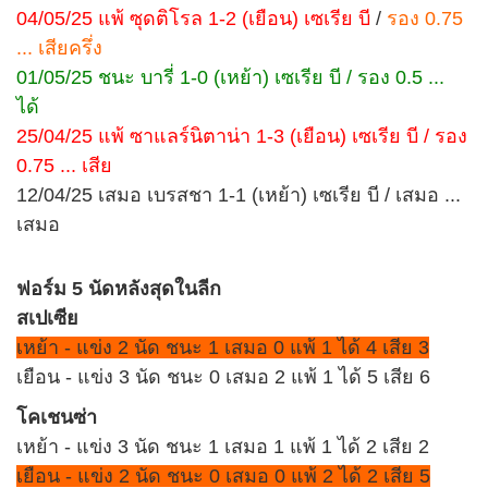
04/05/25 แพ้ ซุดติโรล 1-2 (เยือน) เซเรีย บี
/
รอง 0.75
... เสียครึ่ง
01/05/25 ชนะ บารี่ 1-0 (เหย้า) เซเรีย บี / รอง 0.5 ...
ได้
25/04/25 แพ้ ซาแลร์นิตาน่า 1-3 (เยือน) เซเรีย บี / รอง
0.75 ... เสีย
12/04/25 เสมอ เบรสชา 1-1 (เหย้า) เซเรีย บี / เสมอ ...
เสมอ
ฟอร์ม 5 นัดหลังสุดในลีก
สเปเซีย
เหย้า - แข่ง 2 นัด ชนะ 1 เสมอ 0 แพ้ 1 ได้ 4 เสีย 3
เยือน - แข่ง 3 นัด ชนะ 0 เสมอ 2 แพ้ 1 ได้ 5 เสีย 6
โคเชนซ่า
เหย้า - แข่ง 3 นัด ชนะ 1 เสมอ 1 แพ้ 1 ได้ 2 เสีย 2
เยือน - แข่ง 2 นัด ชนะ 0 เสมอ 0 แพ้ 2 ได้ 2 เสีย 5