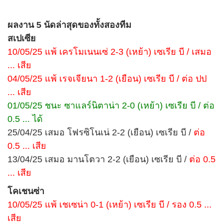
ผลงาน 5 นัดล่าสุดของทั้งสองทีม
สเปเซีย
10/05/25 แพ้ เครโมเนนเซ่ 2-3 (เหย้า) เซเรีย บี / เสมอ
... เสีย
04/05/25 แพ้ เรจเจียนา 1-2 (เยือน) เซเรีย บี / ต่อ ปป
... เสีย
01/05/25 ชนะ ซาแลร์นิตาน่า 2-0 (เหย้า) เซเรีย บี / ต่อ
0.5 ... ได้
25/04/25 เสมอ โฟรซิโนเน่ 2-2 (เยือน) เซเรีย บี /
ต่อ
0.5 ... เสีย
13/04/25 เสมอ มานโตวา 2-2 (เยือน) เซเรีย บี /
ต่อ 0.5
... เสีย
โคเชนซ่า
10/05/25 แพ้ เชเซน่า 0-1 (เหย้า) เซเรีย บี / รอง 0.5 ...
เสีย