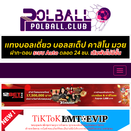
Toggl
navig