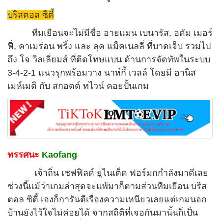
บริสตอล ซิตี้
ทีมเยือนจะไม่มีชื่อ อายแมน เบนารัส, อดัม เมอร์
ฟี่, คาเมร่อน พริ้ง และ ลุค แม็คเนลลี่ ที่บาดเจ็บ รวมไป
ถึง โจ วิลเลี่ยมส์ ที่ติดโทษแบน ด้านการจัดทัพในระบบ
3-4-2-1 แนวรุกพร้อมวาง นาห์กี้ เวลล์ โดยมี อานิส
เมห์เมติ กับ สกอตต์ ทไวน์ คอยปั้นเกม
ทรรศนะ
Kaofang
เจ้าถิ่น เชฟฟิลด์ ยูไนเต็ด ฟอร์มกกำลังมาดีเลย
ช่วงนี้แม้ว่าเกมล่าสุดจะแพ้มาก็ตามส่วนทีมเยือน บริส
ตอล ซิตี้ เองก็การันตีเรื่องความเหนียวเลยแต่เกมนอก
บ้านยังไว้ใจไม่ค่อยได้ จากสถิติที่เจอกันมานั้นก็เป็น