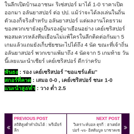
ในลีกเปิดบ้านเอาชนะ ริเซ่สปอร์ มาได้ 1-0 ราคาเปิด
ออกมา อลันยาสปอร์ ต่อ ปป. แม้ว่าจะได้ลงเล่นในถิ่น
ตัวเองก็จริงสำหรับ อลันยาสปอร์ แต่ผลงานโดยรวม
ของพวกเขายังดูเป็นรองผู้มาเยือนอย่าง เคย์เซริสปอร์
พอสมควรหลังทีมเยือนไม่แพ้ใครในลีกติดต่อกันมา 5
เกมแล้วแถมยังเก็บชัยชนะไปได้ถึง 4 นัด ขณะที่เจ้าถิ่น
อลันยาสปอร์ พวกเขาแพ้มาถึง 4 นัดจาก 5 เกมท้าย วัน
นี้เลยแนะนำเชียร์ เคย์เซริสปอร์ ดีกว่าครับ
ฟันธง
: รอง เคย์เซริสปอร์ ''ขอแชร์แต้ม''
สกอร์ที่คาด
: เสมอ 0-0 , เคย์เซริสปอร์ ชนะ 1-0
แนะนำสูง/ต่ำ
: วาง ต่ำ 2.5
PREVIOUS POST
NEXT POST
สถิติสูงต่ำทำเงินได้ : พรีเมียร์
วิเคราะห์บอล ตุรกี : ฮาเตย์ส
ลีก
ปอร์ -vs- อิสตันบูล บาซาคเซ