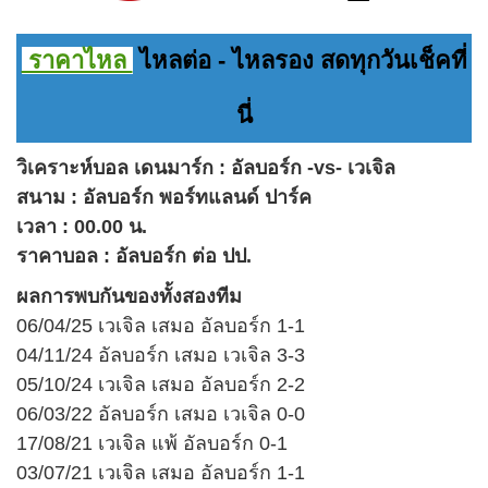
ราคาไหล
ไหลต่อ - ไหลรอง สดทุกวันเช็คที่
นี่
วิเคราะห์บอล เดนมาร์ก : อัลบอร์ก -vs- เวเจิล
สนาม : อัลบอร์ก พอร์ทแลนด์ ปาร์ค
เวลา : 00.00 น.
ราคาบอล : อัลบอร์ก ต่อ ปป.
ผลการพบกันของทั้งสองทีม
06/04/25 เวเจิล เสมอ อัลบอร์ก 1-1
04/11/24 อัลบอร์ก เสมอ เวเจิล 3-3
05/10/24 เวเจิล เสมอ อัลบอร์ก 2-2
06/03/22 อัลบอร์ก เสมอ เวเจิล 0-0
17/08/21 เวเจิล แพ้ อัลบอร์ก 0-1
03/07/21 เวเจิล เสมอ อัลบอร์ก 1-1