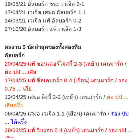
19/05/21 อัลบอร์ก ชนะ เวเจิล 2-1
17/04/21 เวเจิล เสมอ อัลบอร์ก 1-1
14/03/21 เวเจิล แพ้ อัลบอร์ก 0-2
27/10/20 อัลบอร์ก แพ้ เวเจิล 1-3
ผลงาน 5 นัดล่าสุดของทั้งสองทีม
อัลบอร์ก
20/04/25 แพ้ ซอนเดอร์ไจสกี้ 2-3 (เหย้า) เดนมาร์ก /
ต่อ ปป ... เสีย
17/04/25 แพ้ ซิลเคบอร์ก 0-4 (เยือน) เดนมาร์ก / รอง
0.75 ... เสีย
12/04/25 เสมอ ลิงบี้ 2-2 (เหย้า) เดนมาร์ก /
ต่อ ปป ...
เสียครึ่ง
06/04/25 เสมอ เวเจิล 1-1 (เยือน) เดนมาร์ก /
รอง ปป
... ได้ครึ่ง
29/03/25 แพ้ วีบรอก 0-4 (เหย้า) เดนมาร์ก / รอง ปป ...