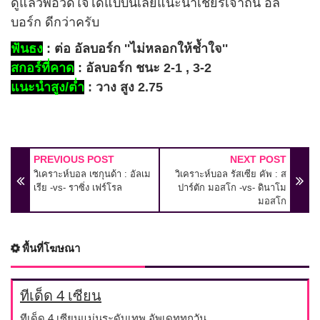
ดูแล้วพอวัดใจได้แบบนี้เลยแนะนำเชียร์เจ้าถิ่น อัล
บอร์ก ดีกว่าครับ
ฟันธง
: ต่อ อัลบอร์ก ''ไม่หลอกให้ช้ำใจ''
สกอร์ที่คาด
: อัลบอร์ก ชนะ 2-1 , 3-2
แนะนำสูง/ต่ำ
: วาง สูง 2.75
PREVIOUS POST
NEXT POST
วิเคราะห์บอล เซกุนด้า : อัลเม
วิเคราะห์บอล รัสเซีย คัพ : ส
เรีย -vs- ราซิ่ง เฟร์โรล
ปาร์ตัก มอสโก -vs- ดินาโม
มอสโก
พื้นที่โฆษณา
ทีเด็ด 4 เซียน
ทีเด็ด 4 เซียนแม่นระดับเทพ อัพเดททุกวัน