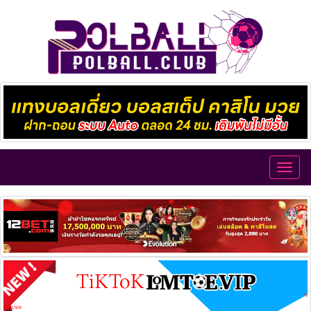
Toggl
navig