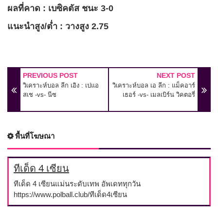
ผลที่คาด : เบซิคตัส ชนะ 3-0
แนะนำสูง/ต่ำ : วางสูง 2.75
PREVIOUS POST
NEXT POST
วิเคราะห์บอล ลีก เอิง : เปแอ
วิเคราะห์บอล เอ ลีก : แม็คอาร์
สเช -vs- นีซ
เธอร์ -vs- เมลเบิร์น วิคตอรี่
พื้นที่โฆษณา
ทีเด็ด 4 เซียน
ทีเด็ด 4 เซียนแม่นระดับเทพ อัพเดททุกวัน
https://www.polball.club/ทีเด็ด4เซียน