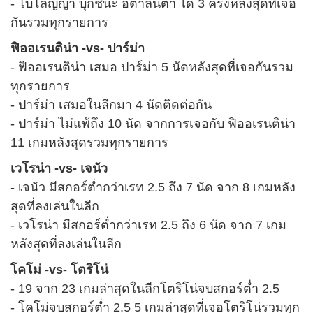
- โบโลญญ่า บุกชนะ อตาลันต้า ได้ 3 ครั้งหลังสุดที่เจอ
กันรวมทุกรายการ
ฟิออเรนติน่า -vs- ปาร์ม่า
- ฟิออเรนติน่า เสมอ ปาร์ม่า 5 นัดหลังสุดที่เจอกันรวม
ทุกรายการ
- ปาร์ม่า เสมอในลีกมา 4 นัดติดต่อกัน
- ปาร์ม่า ไม่แพ้ถึง 10 นัด จากการเจอกับ ฟิออเรนติน่า
11 เกมหลังสุดรวมทุกรายการ
เวโรน่า -vs- เจนัว
- เจนัว มีสกอร์ต่ำกว่าเรท 2.5 ถึง 7 นัด จาก 8 เกมหลัง
สุดที่ลงเล่นในลีก
- เวโรน่า มีสกอร์ต่ำกว่าเรท 2.5 ถึง 6 นัด จาก 7 เกม
หลังสุดที่ลงเล่นในลีก
โคโม่ -vs- โตริโน่
- 19 จาก 23 เกมล่าสุดในลีกโตริโน่จบสกอร์ต่ำ 2.5
- โคโม่จบสกอร์ต่ำ 2.5 5 เกมล่าสุดที่เจอโตริโน่รวมทุก