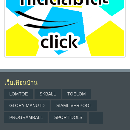
เว็บเพื่อนบ้าน
LOMTOE
SKBALL
TOELOM
GLORY-MANUTD
SIAMLIVERPOOL
PROGRAMBALL
SPORTIDOLS