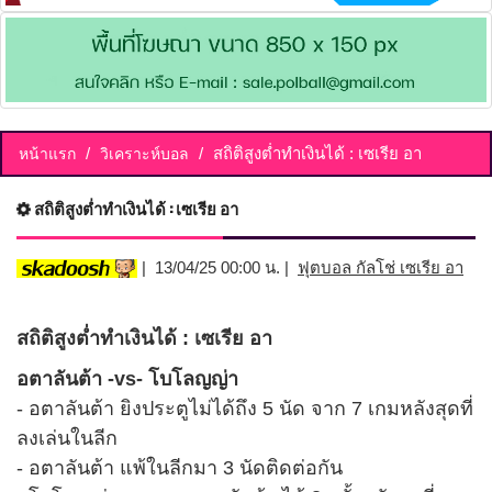
สถิติสูงต่ำทำเงินได้ : เซเรีย อา
หน้าแรก
วิเคราะห์บอล
สถิติสูงต่ำทำเงินได้ : เซเรีย อา
| 13/04/25 00:00 น. |
ฟุตบอล กัลโช่ เซเรีย อา
สถิติสูงต่ำทำเงินได้ : เซเรีย อา
อตาลันต้า -vs- โบโลญญ่า
- อตาลันต้า ยิงประตูไม่ได้ถึง 5 นัด จาก 7 เกมหลังสุดที่
ลงเล่นในลีก
- อตาลันต้า แพ้ในลีกมา 3 นัดติดต่อกัน