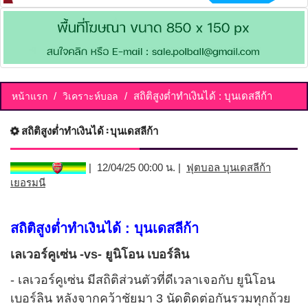
สถิติสูงต่ำทำเงินได้ : บุนเดสลีก้า
หน้าแรก
วิเคราะห์บอล
สถิติสูงต่ำทำเงินได้ : บุนเดสลีก้า
| 12/04/25 00:00 น. |
ฟุตบอล บุนเดสลีก้า
เยอรมนี
สถิติสูงต่ำทำเงินได้ : บุนเดสลีก้า
เลเวอร์คูเซ่น -vs- ยูนิโอน เบอร์ลิน
- เลเวอร์คูเซ่น มีสถิติส่วนตัวที่ดีเวลาเจอกับ ยูนิโอน
เบอร์ลิน หลังจากคว้าชัยมา 3 นัดติดต่อกันรวมทุกถ้วย