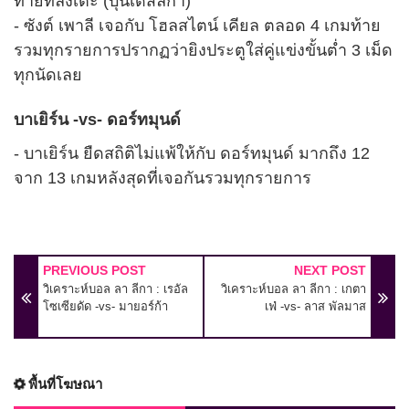
ท้ายที่ลงเตะ (บุนเดสลีก้า)
- ซังต์ เพาลี เจอกับ โฮลสไตน์ เคียล ตลอด 4 เกมท้าย
รวมทุกรายการปรากฏว่ายิงประตูใส่คู่แข่งขั้นต่ำ 3 เม็ด
ทุกนัดเลย
บาเยิร์น -vs- ดอร์ทมุนด์
- บาเยิร์น ยืดสถิติไม่แพ้ให้กับ ดอร์ทมุนด์ มากถึง 12
จาก 13 เกมหลังสุดที่เจอกันรวมทุกรายการ
PREVIOUS POST
NEXT POST
วิเคราะห์บอล ลา ลีกา : เรอัล
วิเคราะห์บอล ลา ลีกา : เกตา
โซเซียดัด -vs- มายอร์ก้า
เฟ่ -vs- ลาส พัลมาส
พื้นที่โฆษณา