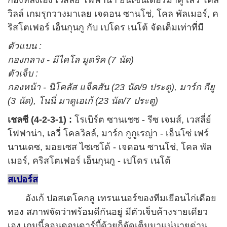
วิลล์ เกมรุกวางมาเลย เจดอน ซานโช่, โคล พัลเมอร์, ค
ริสโตเฟอร์ เอ็นกุนกู กับ เปโดร เนโต้ จัดเต็มเท่าที่มี
ตัวแบน :
กองกลาง - มีไคโล มูดริค (7 นัด)
ตัวเจ็บ :
กองหน้า - นิโคลัส แจ็คสัน (23 นัด/9 ประตู), มาร์ก กียู
(3 นัด), โนนี่ มาดูเอเก้ (23 นัด/7 ประตู)
เชลซี (4-2-3-1) :
โรเบิร์ต ซานเชซ - รีซ เจมส์, เวสลี่ย์
โฟฟาน่า, เลวี่ โคลวิลล์, มาร์ก กูกูเรญ่า - เอ็นโซ่ เฟร์
นานเดซ, มอยเซส ไซเซโด้ - เจดอน ซานโช่, โคล พัล
เมอร์, คริสโตเฟอร์ เอ็นกุนกู - เปโดร เนโต้
สเปอร์ส
อังเก้ ปอสเตโคกลู เทรนเนอร์ของทีมเยือนไก่เดือย
ทอง สภาพจัดว่าพร้อมดีกันอยู่ มีตัวเจ็บค้างรายเดียว
เอง เกมนี้ลอนดอนดาร์บี้ด้วยก็จัดเต็มมาแน่นายด่าน