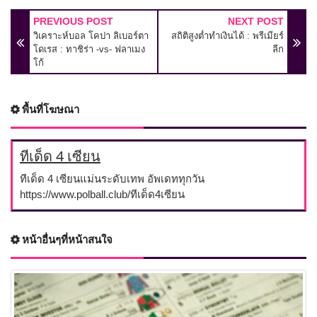
PREVIOUS POST
NEXT POST
วิเคราะห์บอล โคปา ลิเบอร์ตา
สถิติสูงต่ำทำเงินได้ : พรีเมียร์
โดเรส : ทาชิร่า -vs- ฟลาเมง
ลีก
โก้
พื้นที่โฆษณา
ทีเด็ด 4 เซียน
ทีเด็ด 4 เซียนแม่นระดับเทพ อัพเดททุกวัน
https://www.polball.club/ทีเด็ด4เซียน
หน้าอื่นๆที่หน้าสนใจ