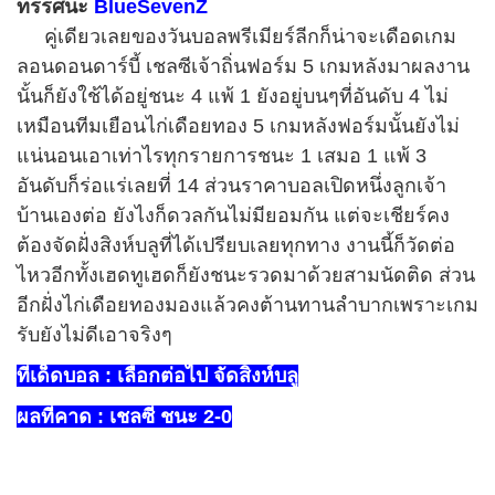
ทรรศนะ
BlueSevenZ
คู่เดียวเลยของวันบอลพรีเมียร์ลีกก็น่าจะเดือดเกม
ลอนดอนดาร์บี้ เชลซีเจ้าถิ่นฟอร์ม
5
เกมหลังมาผลงาน
นั้นก็ยังใช้ได้อยู่ชนะ
4
แพ้
1
ยังอยู่บนๆที่อันดับ
4
ไม่
เหมือนทีมเยือนไก่เดือยทอง
5
เกมหลังฟอร์มนั้นยังไม่
แน่นอนเอาเท่าไรทุกรายการชนะ
1
เสมอ
1
แพ้
3
อันดับก็ร่อแร่เลยที่
14
ส่วนราคาบอลเปิดหนึ่งลูกเจ้า
บ้านเองต่อ ยังไงก็ดวลกันไม่มียอมกัน แต่จะเชียร์คง
ต้องจัดฝั่งสิงห์บลูที่ได้เปรียบเลยทุกทาง งานนี้ก็วัดต่อ
ไหวอีกทั้งเฮดทูเฮดก็ยังชนะรวดมาด้วยสามนัดติด ส่วน
อีกฝั่งไก่เดือยทองมองแล้วคงต้านทานลำบากเพราะเกม
รับยังไม่ดีเอาจริงๆ
ทีเด็ดบอล
: เลือกต่อไป จัดสิงห์บลู
ผลที่คาด :
เชลซี ชนะ 2-0