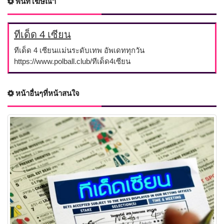
พื้นที่โฆษณา
ทีเด็ด 4 เซียน
ทีเด็ด 4 เซียนแม่นระดับเทพ อัพเดททุกวัน
https://www.polball.club/ทีเด็ด4เซียน
หน้าอื่นๆที่หน้าสนใจ