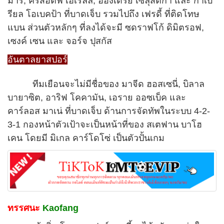
มาร์, คริสอตฟ เฮเรลล์, อองเดรย์ เซลุสต์ก้า และ กาเบ
รียล โอเบคป้า ที่บาดเจ็บ รวมไปถึง เฟรดี้ ที่ติดโทษ
แบน ส่วนตัวหลักๆ ที่ลงได้จะมี ซดราฟโก้ ดิมิตรอฟ,
เซงค์ เซน และ จอร์จ ปุสกัส
อันตาลยาสปอร์
ทีมเยือนจะไม่มีชื่อของ มาจีด ฮอสเซนี่, บิลาล
บายาซิต, อาริฟ โคคามัน, เอราย ออซเบ็ค และ
คาร์ลอส มาเน่ ที่บาดเจ็บ ด้านการจัดทัพในระบบ 4-2-
3-1 กองหน้าตัวเป้าจะเป็นหน้าที่ของ สเตฟาน บาโฮ
เคน โดยมี มิเกล คาร์โดโซ่ เป็นตัวปั้นเกม
ทรรศนะ
Kaofang