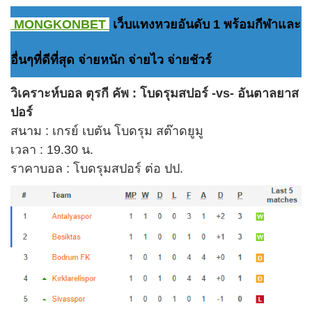
MONGKONBET
เว็บแทงหวยอันดับ 1 พร้อมกีฬาและ
อื่นๆที่ดีที่สุด จ่ายหนัก จ่ายไว จ่ายชัวร์
วิเคราะห์บอล ตุรกี คัพ : โบดรุมสปอร์ -vs- อันตาลยาส
ปอร์
สนาม : เกรย์ เบตัน โบดรุม สต๊าดยูมู
เวลา : 19.30 น.
ราคาบอล : โบดรุมสปอร์ ต่อ ปป.