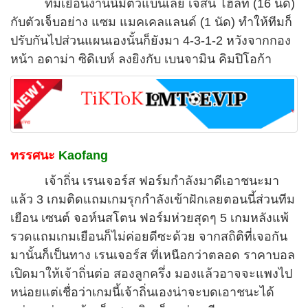
ทีมเยือนงานนี้มีตัวแบนเลย เจสัน โฮลท์ (16 นัด)
กับตัวเจ็บอย่าง แซม แมคเคลแลนด์ (1 นัด) ทำให้ทีมก็
ปรับกันไปส่วนแผนเองนั้นก็ยังมา 4-3-1-2 หวังจากกอง
หน้า อดาม่า ซิดิเบห์ ลงยิงกับ เบนจามิน คิมปิโอก้า
ทรรศนะ
Kaofang
เจ้าถิ่น เรนเจอร์ส ฟอร์มกำลังมาดีเอาชนะมา
แล้ว 3 เกมติดแถมเกมรุกกำลังเข้าฝักเลยตอนนี้ส่วนทีม
เยือน เซนต์ จอห์นสโตน ฟอร์มห่วยสุดๆ 5 เกมหลังแพ้
รวดแถมเกมเยือนก็ไม่ค่อยดีซะด้วย จากสถิติที่เจอกัน
มานั้นก็เป็นทาง เรนเจอร์ส ที่เหนือกว่าตลอด ราคาบอล
เปิดมาให้เจ้าถิ่นต่อ สองลูกครึ่ง มองแล้วอาจจะแพงไป
หน่อยแต่เชื่อว่าเกมนี้เจ้าถิ่นเองน่าจะบดเอาชนะได้