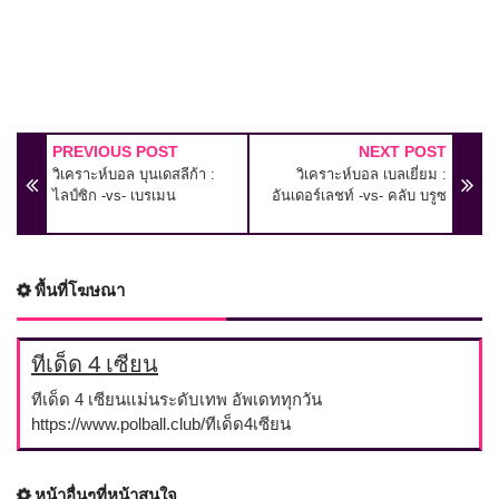
PREVIOUS POST
NEXT POST
วิเคราะห์บอล บุนเดสลีก้า :
วิเคราะห์บอล เบลเยี่ยม :
ไลป์ซิก -vs- เบรเมน
อันเดอร์เลชท์ -vs- คลับ บรูซ
พื้นที่โฆษณา
ทีเด็ด 4 เซียน
ทีเด็ด 4 เซียนแม่นระดับเทพ อัพเดททุกวัน
https://www.polball.club/ทีเด็ด4เซียน
หน้าอื่นๆที่หน้าสนใจ