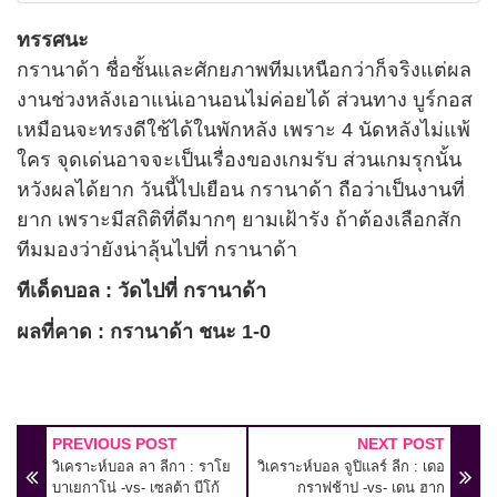
ทรรศนะ
กรานาด้า ชื่อชั้นและศักยภาพทีมเหนือกว่าก็จริงแต่ผล
งานช่วงหลังเอาแน่เอานอนไม่ค่อยได้ ส่วนทาง บูร์กอส
เหมือนจะทรงดีใช้ได้ในพักหลัง เพราะ 4 นัดหลังไม่แพ้
ใคร จุดเด่นอาจจะเป็นเรื่องของเกมรับ ส่วนเกมรุกนั้น
หวังผลได้ยาก วันนี้ไปเยือน กรานาด้า ถือว่าเป็นงานที่
ยาก เพราะมีสถิติที่ดีมากๆ ยามเฝ้ารัง ถ้าต้องเลือกสัก
ทีมมองว่ายังน่าลุ้นไปที่ กรานาด้า
ทีเด็ดบอล : วัดไปที่ กรานาด้า
ผลที่คาด : กรานาด้า ชนะ 1-0
PREVIOUS POST
NEXT POST
วิเคราะห์บอล ลา ลีกา : ราโย
วิเคราะห์บอล จูปิแลร์ ลีก : เดอ
บาเยกาโน่ -vs- เซลต้า บีโก้
กราฟช้าป -vs- เดน ฮาก