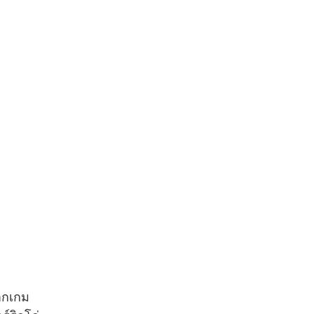
จากเกม