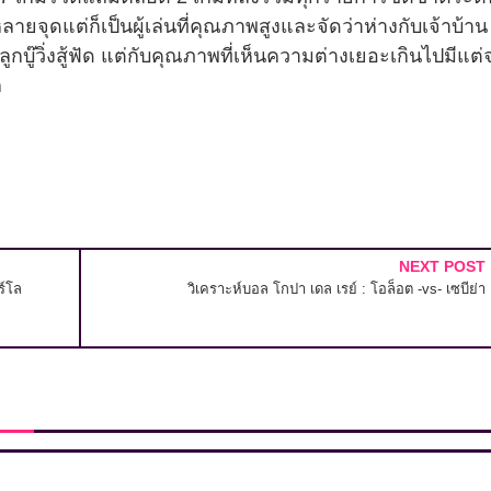
ายจุดแต่ก็เป็นผู้เล่นที่คุณภาพสูงและจัดว่าห่างกับเจ้าบ้า
ลูกบู๊วิ่งสู้ฟัด แต่กับคุณภาพที่เห็นความต่างเยอะเกินไปมีแ
ก
NEXT POST
ร์โล
วิเคราะห์บอล โกปา เดล เรย์ : โอล็อต -vs- เซบีย่า