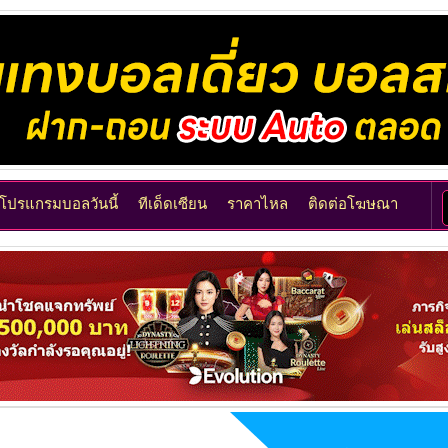
โปรแกรมบอลวันนี้
ทีเด็ดเซียน
ราคาไหล
ติดต่อโฆษณา