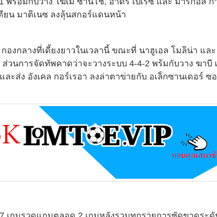
 พร้อมกับวาง ไฆเม่ ซานโช่, อาดรี้ เปเรซ และ มาร์กอส การ
ตียน มาติเนซ ลงลุ้นสกอร์แดนหน้า
กองกลางที่เดี้ยงยาวในเวลานี้ ขณะที่ นาฮูเอล โมลิน่า และ
 ส่วนการจัดทัพคาดว่าจะวางระบบ 4-4-2 พร้มกับวาง ฆาบี 
และส่ง อังเคล กอร์เรอา ลงล่าตาข่ายกับ อเล็กซานเดอร์ ซ
 7 เกมรวดแถมตลอด 2 เกมหลังรวมทุกรายการซัดขาดระดั