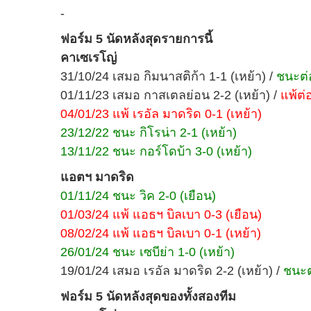
-
ฟอร์ม 5 นัดหลังสุดรายการนี้
คาเซเรโญ่
31/10/24 เสมอ กิมนาสติก้า 1-1 (เหย้า) /
ชนะต่
01/11/23 เสมอ กาสเตลย่อน 2-2 (เหย้า) /
แพ้ต่
04/01/23 แพ้ เรอัล มาดริด 0-1 (เหย้า)
23/12/22 ชนะ กิโรน่า 2-1 (เหย้า)
13/11/22 ชนะ กอร์โดบ้า 3-0 (เหย้า)
แอตฯ มาดริด
01/11/24 ชนะ วิค 2-0 (เยือน)
01/03/24 แพ้ แอธฯ บิลเบา 0-3 (เยือน)
08/02/24 แพ้ แอธฯ บิลเบา 0-1 (เหย้า)
26/01/24 ชนะ เซบีย่า 1-0 (เหย้า)
19/01/24 เสมอ เรอัล มาดริด 2-2 (เหย้า) /
ชนะต
ฟอร์ม 5 นัดหลังสุดของทั้งสองทีม