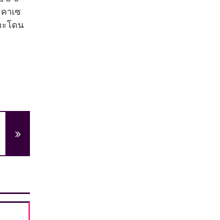
น คาเซ
ต่จะโดน