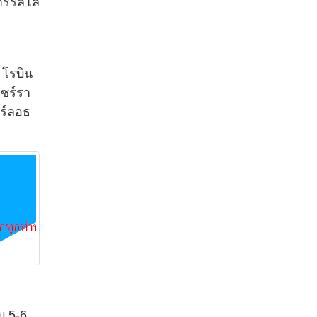
์ริลโล่
 โรบิน
เซร์รา
อร์ลอธ
บ 5-6