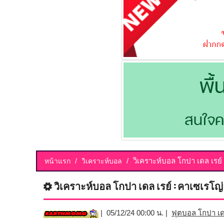
วิเคราะห์บอล โกปา เดล เรย์
หน้าแรก
วิเคราะห์บอล
วิเคราะห์บอล โกปา เดล เรย์ : คาเซเรโญ่
| 05/12/24 00:00 น. |
ฟุตบอล โกปา เด