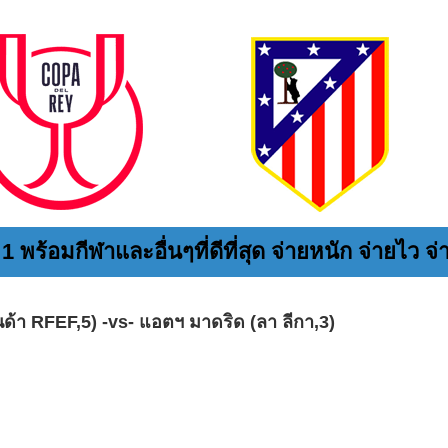
พร้อมกีฬาและอื่นๆที่ดีที่สุด จ่ายหนัก จ่ายไว จ่า
นด้า RFEF,5) -vs- แอตฯ มาดริด (ลา ลีกา,3)