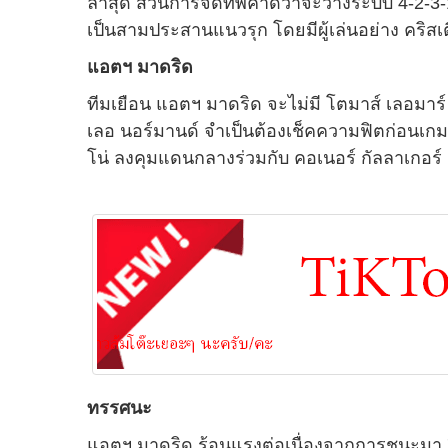
ล่าสุด ส่วนการจัดทัพคาดว่าจะวางระบบ 4-2-3-1
เป็นสามประสานแนวรุก โดยมีผู้เล่นอย่าง คริสเ
แอตฯ มาดริด
ทีมเยือน แอตฯ มาดริด จะไม่มี โตมาส์ เลอมาร์ 
เลอ นอร์มานด์ จำเป็นต้องเช็คความฟิตก่อนเกม
โน่ ลงคุมแดนกลางร่วมกับ คอเนอร์ กัลลาเกอร์ 
ทรรศนะ
แอตฯ มาดริด ร้อนแรงต่อเนื่องจากการชนะมา