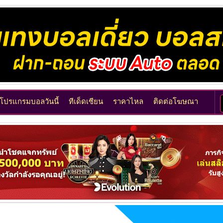
โปรแกรมบอลวันนี้
ทีเด็ดเซียน
ราคาไหล
ติดต่อโฆษณา