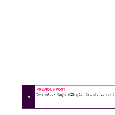
PREVIOUS POST
วิเคราะห์บอล คัดยูโร 2025 ยู-19 : บัลแกเรีย -vs- เบลเยี