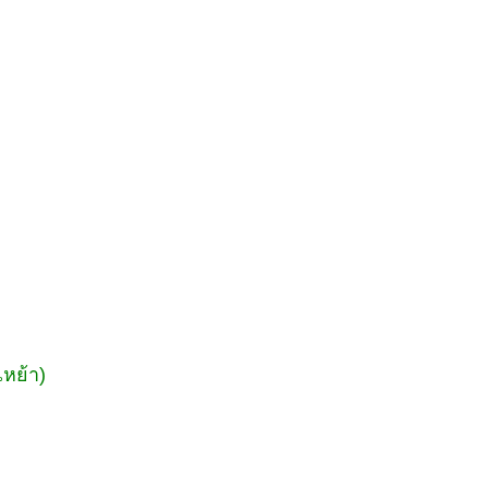
เหย้า)