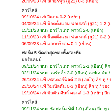
20/09/23 แพ้ ลิเวอร์พูล (ยู21) 0-3 (เหย้า)
คาร์ไลล์
09/10/24 แพ้ วีแกน 0-2 (เหย้า)
04/09/24 แพ้ น็อตติ้งแฮม ฟอเรสต์ (ยู21) 1-2 (เ
15/11/23 ชนะ ฮาร์โรเกต ทาวน์ 2-0 (เหย้า)
11/10/23 แพ้ น็อตติ้งแฮม ฟอเรสต์ (ยู21) 0-2 (เ
06/09/23 แพ้ แอคคริงตัน 0-1 (เยือน)
ฟอร์ม 5 นัดล่าสุดของทั้งสองทีม
มอร์แคมบ์
09/11/24 ชนะ ฮาร์โรเกต ทาวน์ 2-1 (เยือน) ลีก ท
02/11/24 ชนะ วอร์ทติ้ง 2-0 (เยือน) เอฟเอ คัพ / ต
26/10/24 แพ้ เชสเตอร์ฟิลด์ 2-5 (เหย้า) ลีก ทู / ร
23/10/24 แพ้ วิมเบิลดัน 0-3 (เยือน) ลีก ทู / รอง 1
19/10/24 แพ้ มิลตัน คีนส์ ดอนส์ 1-3 (เหย้า) ลีก ท
คาร์ไลส์
09/11/24 ชนะ ซัลฟอร์ด ซิตี้ 1-0 (เยือน) ลีก ทู / 