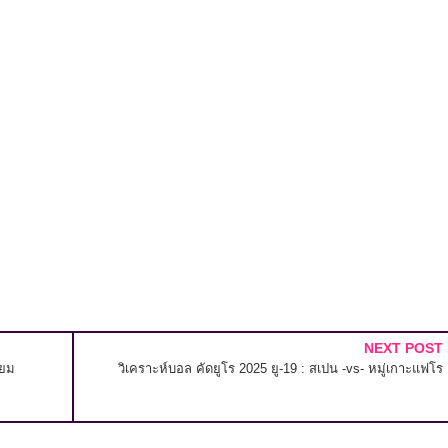
NEXT POST
่ยม
วิเคราะห์บอล คัดยูโร 2025 ยู-19 : สเปน -vs- หมู่เกาะแฟโร