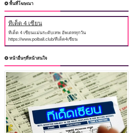
พื้นที่โฆษณา
ทีเด็ด 4 เซียน
ทีเด็ด 4 เซียนแม่นระดับเทพ อัพเดททุกวัน
https://www.polball.club/ทีเด็ด4เซียน
หน้าอื่นๆที่หน้าสนใจ