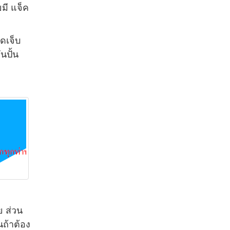
มี แจ็ค
ดเจ็บ
นปั้น
ย ส่วน
นถ้าต้อง