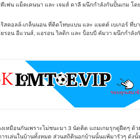
สตีเฟน แม็คเคนนา และ เจมส์ ดาลี ผนึกกำลังกันปั้นเกม โดย
ดริสคอลล์-เกล็นนอน ที่ติดโทษแบน และ แมตต์ เบเกอร์ ที่บา
รอน อีแวนส์, แอรอน วิลดิก และ บ็อบบี คัมวา ผนึกกำลังกั
ขาลงเหมือนกันเพราะไม่ชนะมา 3 นัดติด แถมเกมรุกดูฝืดๆ ด้ว
ารเล่นในบ้านทั้งหมด ส่วนสถิตินอกบ้านนั้นแพ้มารัวๆ ดังนั้