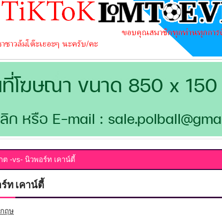
กต -vs- นิวพอร์ท เคาน์ตี้
ร์ท เคาน์ตี้
ังกฤษ