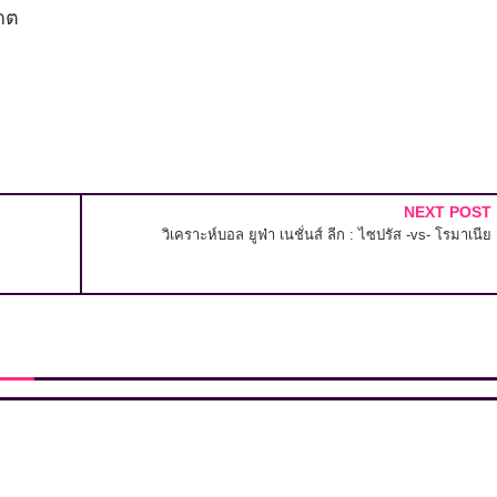
เกต
NEXT POST
วิเคราะห์บอล ยูฟ่า เนชั่นส์ ลีก : ไซปรัส -vs- โรมาเนีย