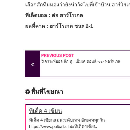
เลือกสักทีมมองว่ายังน่าวัดไปที่เจ้าบ้าน ฮาร์โร
ทีเด็ดบอล : ต่อ ฮาร์โรเกต
ผลที่คาด : ฮาร์โรเกต ชนะ 2-1
PREVIOUS POST
วิเคราะห์บอล ลีก ทู : เอ็มเค ดอนส์ -vs- พอร์ทเวล
พื้นที่โฆษณา
ทีเด็ด 4 เซียน
ทีเด็ด 4 เซียนแม่นระดับเทพ อัพเดททุกวัน
https://www.polball.club/ทีเด็ด4เซียน