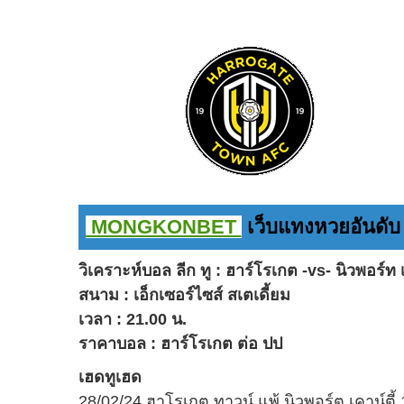
MONGKONBET
เว็บแทงหวยอันดับ 1 
วิเคราะห์บอล ลีก ทู : ฮาร์โรเกต -vs- นิวพอร์ท เ
สนาม : เอ็กเซอร์ไซส์ สเตเดี้ยม
เวลา : 21.00 น.
ราคาบอล : ฮาร์โรเกต ต่อ ปป
เฮดทูเฮด
28/02/24 ฮาโรเกต ทาวน์ แพ้ นิวพอร์ต เคาน์ตี้ 