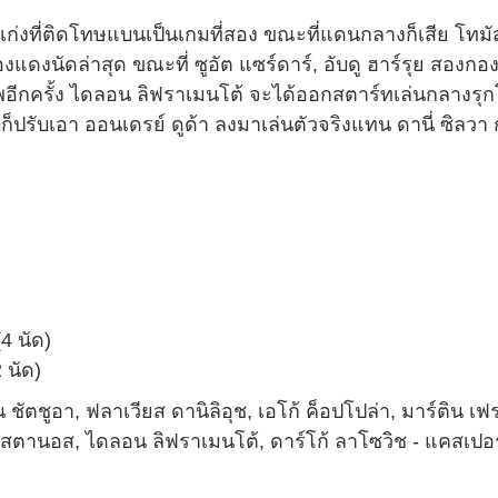
ก่งที่ติดโทษแบนเป็นเกมที่สอง ขณะที่แดนกลางก็เสีย โทมัส
งนัดล่าสุด ขณะที่ ซูอัต แซร์ดาร์, อับดู ฮาร์รุย สองกอ
ัพอีกครั้ง ไดลอน ลิฟราเมนโต้ จะได้ออกสตาร์ทเล่นกลางรุ
็ปรับเอา ออนเดรย์ ดูด้า ลงมาเล่นตัวจริงแทน ดานี่ ซิลวา
(4 นัด)
 นัด)
 ชัตชูอา, ฟลาเวียส ดานิลิอุช, เอโก้ ค็อปโปล่า, มาร์ติน เฟ
 คาสตานอส, ไดลอน ลิฟราเมนโต้, ดาร์โก้ ลาโซวิช - แคสเปอร