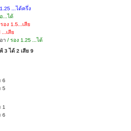
1.25 ...ได้ครึ่ง
...ได้
รอง 1.5...เสีย
...เสีย
ย อา
/ รอง 1.25 ...ได้
 3 ได้ 2 เสีย 9
ย 6
ย 5
ย 1
ย 6