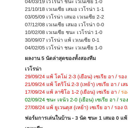
04/03/19 เวโรน่า ชนะ เวเนเซีย 1-0
21/10/18 เวเนเซีย เสมอ เวโรน่า 1-1
03/05/09 เวโรน่า เสมอ เวเนเซีย 2-2
07/12/08 เวเนเซีย เสมอ เวโรน่า 0-0
10/02/08 เวเนเซีย ชนะ เวโรน่า 1-0
30/09/07 เวโรน่า แพ้ เวเนเซีย 0-1
04/02/05 เวโรน่า ชนะ เวเนเซีย 1-0
ผลงาน 5 นัดล่าสุดของทั้งสองทีม
เวโรน่า
29/09/24 แพ้ โคโม่ 2-3 (เยือน) เซเรีย อา / รอง 0
21/09/24 แพ้ โตริโน่ 2-3 (เหย้า) เซเรีย อา / เสม
17/09/24 แพ้ ลาซิโอ 1-2 (เยือน) เซเรีย อา
/ รอง
02/09/24 ชนะ เจนัว 2-0 (เยือน) เซเรีย อา
/ รอง
27/08/24 แพ้ ยูเวนตุส (เหย้า) เซเรีย อา / รอง 0.
ฟอร์มการเล่นในบ้าน - 3 นัด ชนะ 1 เสมอ 0 แพ้ 2