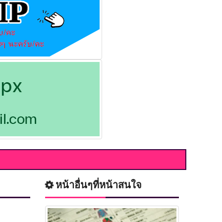
หน้าอื่นๆที่หน้าสนใจ