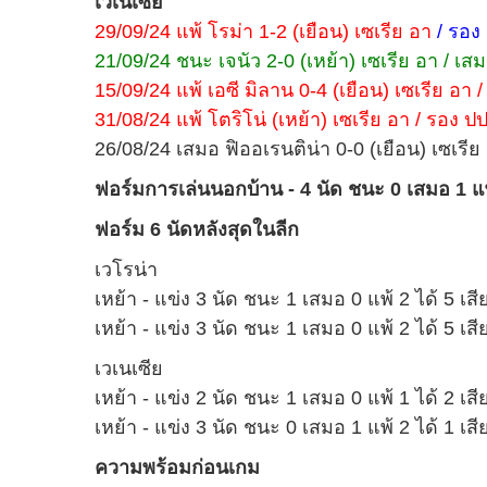
เวเนเซีย
29/09/24 แพ้ โรม่า 1-2 (เยือน) เซเรีย อา
/ รอง 
21/09/24 ชนะ เจนัว 2-0 (เหย้า) เซเรีย อา / เสมอ
15/09/24 แพ้ เอซี มิลาน 0-4 (เยือน) เซเรีย อา / 
31/08/24 แพ้ โตริโน่ (เหย้า) เซเรีย อา / รอง ปป 
26/08/24 เสมอ ฟิออเรนติน่า 0-0 (เยือน) เซเรี
ฟอร์มการเล่นนอกบ้าน - 4 นัด ชนะ 0 เสมอ 1 แพ้
ฟอร์ม 6 นัดหลังสุดในลีก
เวโรน่า
เหย้า - แข่ง 3 นัด ชนะ 1 เสมอ 0 แพ้ 2 ได้ 5 เสี
เหย้า - แข่ง 3 นัด ชนะ 1 เสมอ 0 แพ้ 2 ได้ 5 เสี
เวเนเซีย
เหย้า - แข่ง 2 นัด ชนะ 1 เสมอ 0 แพ้ 1 ได้ 2 เสี
เหย้า - แข่ง 3 นัด ชนะ 0 เสมอ 1 แพ้ 2 ได้ 1 เสี
ความพร้อมก่อนเกม