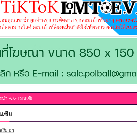
รน่า -vs- เวเนเซีย
นเซีย
ซเรีย อา