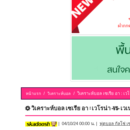
วิเคราะห์บอล เซเรีย อา : เวโ
หน้าแรก
วิเคราะห์บอล
วิเคราะห์บอล เซเรีย อา : เวโรน่า -vs- เวเ
| 04/10/24 00:00 น. |
ฟุตบอล กัลโช่ เ