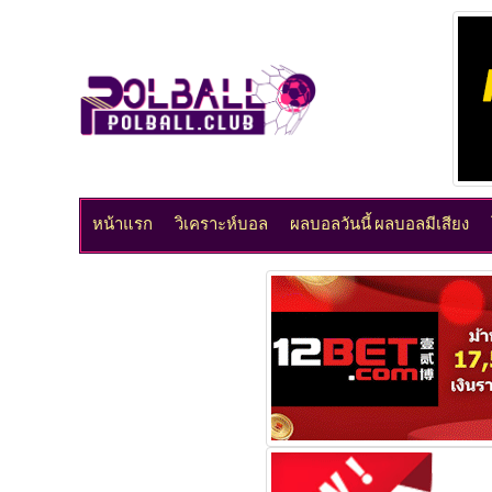
หน้าแรก
วิเคราะห์บอล
ผลบอลวันนี้ ผลบอลมีเสียง