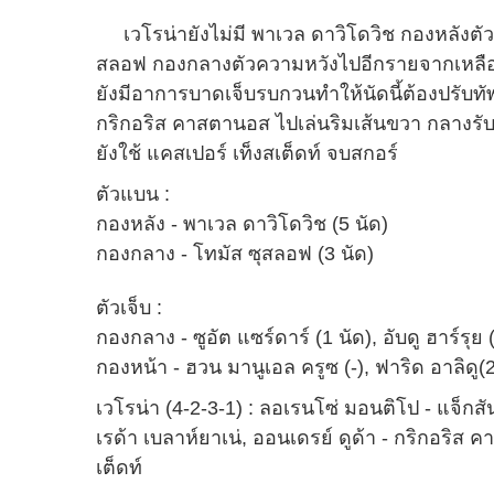
เวโรน่ายังไม่มี พาเวล ดาวิโดวิช กองหลังตัวเ
สลอฟ กองกลางตัวความหวังไปอีกรายจากเหลืองแด
ยังมีอาการบาดเจ็บรบกวนทำให้นัดนี้ต้องปรับท
กริกอริส คาสตานอส ไปเล่นริมเส้นขวา กลางรับก
ยังใช้ แคสเปอร์ เท็งสเต็ดท์ จบสกอร์
ตัวแบน :
กองหลัง - พาเวล ดาวิโดวิช (5 นัด)
กองกลาง - โทมัส ซุสลอฟ (3 นัด)
ตัวเจ็บ :
กองกลาง - ซูอัต แซร์ดาร์ (1 นัด), อับดู ฮาร์รุย 
กองหน้า - ฮวน มานูเอล ครูซ (-), ฟาริด อาลิดู(2
เวโรน่า (4-2-3-1) : ลอเรนโซ่ มอนติโป - แจ็กสัน
เรด้า เบลาห์ยาเน่, ออนเดรย์ ดูด้า - กริกอริส
เต็ดท์