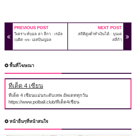
PREVIOUS POST
NEXT POST
วิเคราะห์บอล ลา ลีกา : เรอัล
สถิติสูงต่ำทำเงินได้ : บุนเด
เบติส -vs- เอสปันญ่อล
สลีก้า
พื้นที่โฆษณา
ทีเด็ด 4 เซียน
ทีเด็ด 4 เซียนแม่นระดับเทพ อัพเดททุกวัน
https://www.polball.club/ทีเด็ด4เซียน
หน้าอื่นๆที่หน้าสนใจ