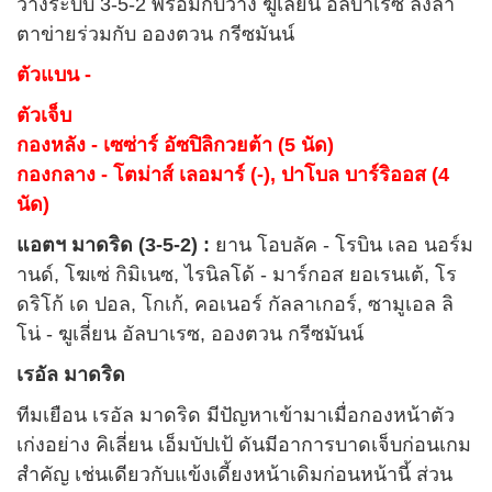
วางระบบ 3-5-2 พร้อมกับวาง ฆูเลี่ยน อัลบาเรซ ลงล่า
ตาข่ายร่วมกับ อองตวน กรีซมันน์
ตัวแบน -
ตัวเจ็บ
กองหลัง - เซซ่าร์ อัซปิลิกวยต้า (5 นัด)
กองกลาง - โตม่าส์ เลอมาร์ (-), ปาโบล บาร์ริออส (4
นัด)
แอตฯ มาดริด (3-5-2) :
ยาน โอบลัค - โรบิน เลอ นอร์ม
านด์, โฆเซ่ กิมิเนซ, ไรนิลโด้ - มาร์กอส ยอเรนเต้, โร
ดริโก้ เด ปอล, โกเก้, คอเนอร์ กัลลาเกอร์, ซามูเอล ลิ
โน่ - ฆูเลี่ยน อัลบาเรซ, อองตวน กรีซมันน์
เรอัล มาดริด
ทีมเยือน เรอัล มาดริด มีปัญหาเข้ามาเมื่อกองหน้าตัว
เก่งอย่าง คิเลี่ยน เอ็มบัปเป้ ดันมีอาการบาดเจ็บก่อนเกม
สำคัญ เช่นเดียวกับแข้งเดี้ยงหน้าเดิมก่อนหน้านี้ ส่วน