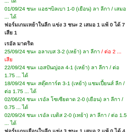
... ได้
01/09/24 ชนะ แอธฯบิลเบา 1-0 (เยือน) ลา ลีกา / เสมอ
... ได้
ฟอร์มเกมเหย้าในลีก แข่ง 3 ชนะ 2 เสมอ 1 แพ้ 0 ได้ 7
เสีย 1
เรอัล มาดริด
25/09/24 ชนะ อลาเบส 3-2 (เหย้า) ลา ลีกา
/
ต่อ 2 ...
เสีย
22/09/24 ชนะ เอสปันญ่อล 4-1 (เหย้า) ลา ลีกา / ต่อ
1.75 ... ได้
18/09/24 ชนะ สตุ๊ตการ์ต 3-1 (เหย้า) แชมเปี้ยนส์ ลีก /
ต่อ 1.75 ... ได้
02/06/24 ชนะ เรอัล โซเซียดาด 2-0 (เยือน) ลา ลีกา /
0.75 ... ได้
02/09/24 ชนะ เรอัล เบติส 2-0 (เหย้า) ลา ลีกา / ต่อ 1.5
... ได้
ฟอร์มเกมเยือนในลีก แข่ง 3 ชนะ 1 เสมอ 2 แพ้ 0 ได้ 4