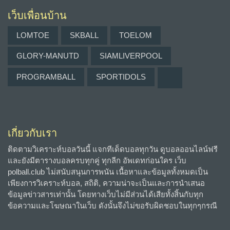
เว็บเพื่อนบ้าน
LOMTOE
SKBALL
TOELOM
GLORY-MANUTD
SIAMLIVERPOOL
PROGRAMBALL
SPORTIDOLS
เกี่ยวกับเรา
ติดตามวิเคราะห์บอลวันนี้ แจกทีเด็ดบอลทุกวัน ดูบอลออนไลน์ฟรี
และยังมีตารางบอลครบทุกคู่ ทุกลีก อัพเดทก่อนใคร เว็บ
polball.club ไม่สนับสนุนการพนัน เนื้อหาและข้อมูลทั้งหมดเป็น
เพียงการวิเคราะห์บอล, สถิติ, ความน่าจะเป็นและการนำเสนอ
ข้อมูลข่าวสารเท่านั้น โดยทางเว็บไม่มีส่วนได้เสียทั้งสิ้นกับทุก
ข้อความและโฆษณาในเว็บ ดังนั้นจึงไม่ขอรับผิดชอบในทุกๆกรณี