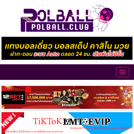
Toggl
navig