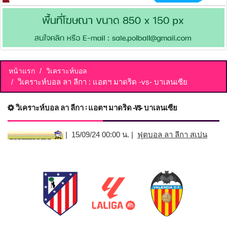
หน้าแรก
วิเคราะห์บอล
วิเคราะห์บอล ลา ลีกา : แอตฯ มาดริด -vs- บาเลนเซีย
วิเคราะห์บอล ลา ลีกา : แอตฯ มาดริด -vs- บาเลนเซีย
| 15/09/24 00:00 น. |
ฟุตบอล ลา ลีกา สเปน