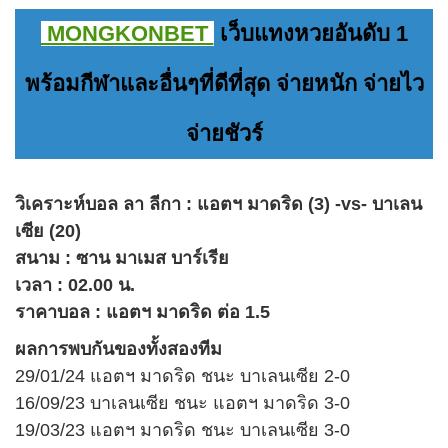
MONGKONBET
เว็บแทงหวยอันดับ 1
พร้อมกีฬาและอื่นๆที่ดีที่สุด จ่ายหนัก จ่ายไว
จ่ายชัวร์
วิเคราะห์บอล ลา ลีกา : แอตฯ มาดริด (3) -vs- บาเลน
เซีย (20)
สนาม : ซาน มาเมส บาร์เรีย
เวลา : 02.00 น.
ราคาบอล : แอตฯ มาดริด ต่อ 1.5
ผลการพบกันของทั้งสองทีม
29/01/24 แอตฯ มาดริด ชนะ บาเลนเซีย 2-0
16/09/23 บาเลนเซีย ชนะ แอตฯ มาดริด 3-0
19/03/23 แอตฯ มาดริด ชนะ บาเลนเซีย 3-0