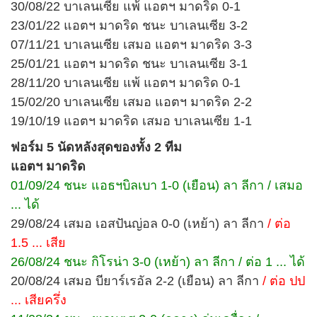
30/08/22 บาเลนเซีย แพ้ แอตฯ มาดริด 0-1
23/01/22 แอตฯ มาดริด ชนะ บาเลนเซีย 3-2
07/11/21 บาเลนเซีย เสมอ แอตฯ มาดริด 3-3
25/01/21 แอตฯ มาดริด ชนะ บาเลนเซีย 3-1
28/11/20 บาเลนเซีย แพ้ แอตฯ มาดริด 0-1
15/02/20 บาเลนเซีย เสมอ แอตฯ มาดริด 2-2
19/10/19 แอตฯ มาดริด เสมอ บาเลนเซีย 1-1
ฟอร์ม 5 นัดหลังสุดของทั้ง 2 ทีม
แอตฯ มาดริด
01/09/24 ชนะ แอธฯบิลเบา 1-0 (เยือน) ลา ลีกา / เสมอ
... ได้
29/08/24 เสมอ เอสปันญ่อล 0-0 (เหย้า) ลา ลีกา
/ ต่อ
1.5 ... เสีย
26/08/24 ชนะ กิโรน่า 3-0 (เหย้า) ลา ลีกา / ต่อ 1 ... ได้
20/08/24 เสมอ บียาร์เรอัล 2-2 (เยือน) ลา ลีกา
/ ต่อ ปป
... เสียครึ่ง