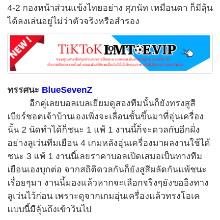
4-2
กองหน้าส่วนแข้งไทยอย่าง ศุภนัท เหมือนตา ก็มีลุ้น
ได้ลงเล่นอยู่ไม่ว่าตัวจริงหรือสำรอง
ทรรศนะ
BlueSevenZ
อีกคู่เลยบอลเบลเยี่ยมดูสองทีมนั้นก็ยังทรงสูสี
เบียร์ชอตเจ้าบ้านเองเพิ่งจะเลื่อนชั้นขึ้นมาที่อุ่นเครื่อง
นั้น
2
นัดทำได้ก็ชนะ
1
แพ้
1
งานนี้ก็จะดวลกับอีกฝั่ง
อย่างลูเว่นทีมเยือน
4
เกมหลังอุ่นเครื่องมาผลงานใช้ได้
ชนะ
3
แพ้
1
งานนี้เลยราคาบอลเปิดเสมอเป็นทางทีม
เยือนเองบุกต่อ จากสถิติดวลกันก็ยังสูสีผลัดกันแพ้ชนะ
เรื่อยๆมา งานนี้มองแล้วหากจะเลือกจริงๆยังขออิงทาง
ลูเว่นไว้ก่อน เพราะดูจากเกมอุ่นเครื่องแล้วทรงโอเค
แบบนี้มีลุ้นถึงเข้าวินไป