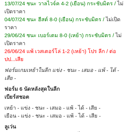
13/07/24 ชนะ วาลไวจ์ค 4-2 (เยือน) กระชับมิตร /
ไม่
เปิดราคา
04/07/24 ชนะ ฮีสต์ 8-0 (เยือน) กระชับมิตร /
ไม่เปิด
ราคา
29/06/24 ชนะ เบอร์เตม 8-0 (เหย้า) กระชับมิตร /
ไม่
เปิดราคา
26/06/24 แพ้ เวสเตอร์โล่ 1-2 (เหย้า) โปร ลีก / ต่อ
ปป...เสีย
ฟอร์มเกมเหย้าในลีก แข่ง - ชนะ - เสมอ - แพ้ - ได้ -
เสีย -
ฟอร์ม 6 นัดหลังสุดในลีก
เบียร์สชอต
เหย้า - แข่ง - ชนะ - เสมอ - แพ้ - ได้ - เสีย -
เยือน - แข่ง - ชนะ - เสมอ - แพ้ - ได้ - เสีย -
ลูเว่น