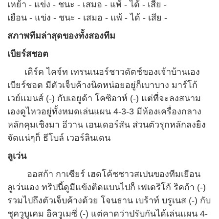
เหย้า - แข่ง - ชนะ - เสมอ - แพ้ - ได้ - เสีย -
เยือน - แข่ง - ชนะ - เสมอ - แพ้ - ได้ - เสีย -
สภาพทีมล่าสุดของทั้งสองทีม
เบียร์สชอต
เดิร์ค ไคจ์ท เทรนเนอร์ชาวดัตช์ของเจ้าบ้านเอง
เบียร์ชอต มีตัวเจ็บค้างนิดหน่อยอยู่ก็เบาบาง มาร์โก้
เวย์แมนส์
(-)
กับเอยูด้า โคซิอาห์
(-)
แต่ที่จะลงสนาม
เองดูไหวอยู่ทั้งหมดเล่นแผน
4-3-3
มีห้องเครื่องกลาง
หลักคุมเชิงมา อีวาน เฮนเดอร์สัน ส่วนตัวรุกหลักลงยิง
จัดแน่ๆก็ ธีโบล์ เวอร์ลินเดน
ลูเว่น
ออสก้า กาเซียร์ เฮดโค้ชชาวสเปนของทีมเยือน
ลูเว่นเอง ทริปนี้ดูมีแข้งติดแบนไปก็ เฟเดริโก้ ริคก้า
(-)
รวมไปถึงตัวเจ็บค้างด้วย โจนธาน เบร้าท์ บรูเนส
(-)
กับ
ชุควูบูเคม อิควูเมซี่
(-)
แต่คาดว่าปรับกันได้เล่นแผน
4-