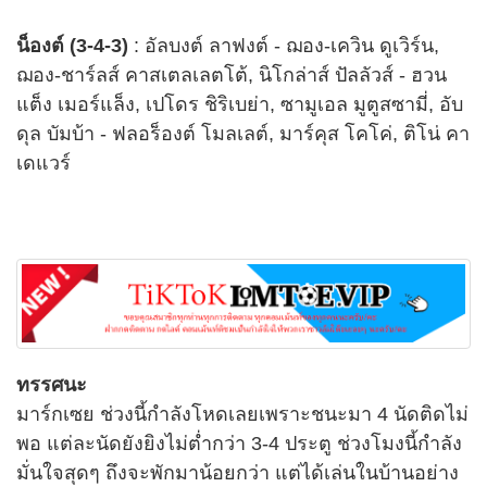
น็องต์ (3-4-3)
: อัลบงต์ ลาฟงต์ - ฌอง-เควิน ดูเวิร์น,
ฌอง-ชาร์ลส์ คาสเตลเลตโต้, นิโกล่าส์ ปัลลัวส์ - ฮวน
แต็ง เมอร์แล็ง, เปโดร ชิริเบย่า, ซามูเอล มูตูสซามี่, อับ
ดุล บัมบ้า - ฟลอร็องต์ โมลเลต์, มาร์คุส โคโค่, ติโน่ คา
เดแวร์
ทรรศนะ
มาร์กเซย ช่วงนี้กำลังโหดเลยเพราะชนะมา 4 นัดติดไม่
พอ แต่ละนัดยังยิงไม่ต่ำกว่า 3-4 ประตู ช่วงโมงนี้กำลัง
มั่นใจสุดๆ ถึงจะพักมาน้อยกว่า แต่ได้เล่นในบ้านอย่าง