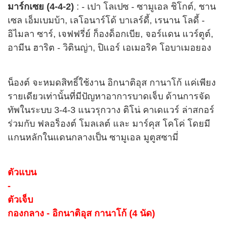
มาร์กเซย (4-4-2)
: - เปา โลเปซ - ซามูเอล ชิโกต์, ชาน
เซล เอ็มเบมบ้า, เลโอนาร์โด้ บาเลร์ดี้, เรนาน โลดี้ -
อิไมลา ซาร์, เจฟฟรี่ย์ ก็องด็อกเบีย, จอร์แดน แวร์ตูต์,
อามีน ฮาริต - วิตินญ่า, ปิแอร์ เอเมอริค โอบาเมอยอง
น็องต์ จะหมดสิทธิ์ใช้งาน อิกนาติอุส กานาโก้ แค่เพียง
รายเดียวเท่านั้นที่มีปัญหาอาการบาดเจ็บ ด้านการจัด
ทัพในระบบ 3-4-3 แนวรุกวาง ติโน่ คาเดแวร์ ล่าสกอร์
ร่วมกับ ฟลอร็องต์ โมลเลต์ และ มาร์คุส โคโค่ โดยมี
แกนหลักในแดนกลางเป็น ซามูเอล มูตูสซามี่
ตัวแบน
-
ตัวเจ็บ
กองกลาง - อิกนาติอุส กานาโก้ (4 นัด)