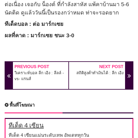
ต่อเนื่อง เจอกับ น็องต์ ที่กำลังสาหัส แพ้คาบ้านมา 5-6
นัดติด ดูแล้ววันนี้เป็นรองกว่าหมด ท่าจะรอดยาก
ทีเด็ดบอล : ต่อ มาร์กเซย
ผลที่คาด : มาร์กเซย ชนะ 3-0
PREVIOUS POST
NEXT POST
วิเคราะห์บอล ลีก เอิง : ลีลล์ -
สถิติสูงต่ำทำเงินได้ : ลีก เอิง
vs- แรนส์
พื้นที่โฆษณา
ทีเด็ด 4 เซียน
ทีเด็ด 4 เซียนแม่นระดับเทพ อัพเดททุกวัน