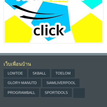
เว็บเพื่อนบ้าน
LOMTOE
SKBALL
TOELOM
GLORY-MANUTD
SIAMLIVERPOOL
PROGRAMBALL
SPORTIDOLS