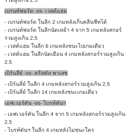
เบรนท์ฟอร์ด -vs- เวสต์แฮม
- เบรนท์ฟอร์ด ในลีก 2 เกมหลังเก็บคลีนชีทได้
- เบรนท์ฟอร์ด ในลีกนัดเหย้า 4 จาก 5 เกมหลังสกอร์
รวมสูงเกิน 2.5
- เวสต์แฮม ในลีก 6 เกมหลังชนะไปเกมเดียว
- เวสต์แฮม ในลีกนัดเยือน 4 เกมหลังสกอร์รวมสูงเกิน
2.5
เบิร์นลี่ย์ -vs- คริสตัล พาเลซ
- เบิร์นลี่ย์ ในลีก 4 เกมหลังสกอร์รวมสูงเกิน 2.5
- เบิร์นลี่ย์ ในลีก 14 เกมหลังชนะเกมเดียว
เอฟเวอร์ตัน -vs- ไบรท์ตันฯ
- เอฟเวอร์ตัน ในลีก 4 จาก 5 เกมหลังสกอร์รวมสูงเกิน
2.5
- ไบรท์ตันฯ ในลีก 4 เกมหลังไม่ชนะใคร