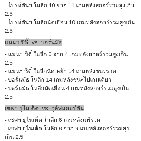
- ไบรท์ตันฯ ในลีก 10 จาก 11 เกมหลังสกอร์รวมสูงเกิน
2.5
- ไบรท์ตันฯ ในลีกนัดเยือน 10 เกมหลังสกอร์รวมสูงเกิน
2.5
แมนฯ ซิตี้ -vs- บอร์นมัธ
- แมนฯ ซิตี้ ในลีก 3 จาก 4 เกมหลังสกอร์รวมสูงเกิน
2.5
- แมนฯ ซิตี้ ในลีกนัดเหย้า 14 เกมหลังชนะรวด
- บอร์นมัธ ในลีก 14 เกมหลังชนะไปเกมเดียว
- บอร์นมัธ ในลีกนัดเยือน 4 เกมหลังสกอร์รวมสูงเกิน
2.5
เชฟฯ ยูไนเต็ด -vs- วูล์ฟแฮมป์ตัน
- เชฟฯ ยูไนเต็ด ในลีก 6 เกมหลังแพ้รวด
- เชฟฯ ยูไนเต็ด ในลีก 8 จาก 9 เกมหลังสกอร์รวมสูง
เกิน 2.5