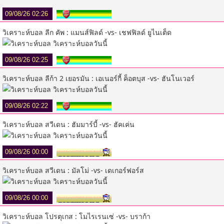
09/08/26 02:26
วิเคราะห์บอล ลีก คัพ : แมนส์ฟิลด์ -vs- เชฟฟิลด์ ยูไนเต็ด
09/08/26 02:25
วิเคราะห์บอล ลีก้า 2 เยอรมัน : เอเนอร์กี้ ค็อตบุส -vs- ฮันโนเวอร์
09/08/26 02:22
วิเคราะห์บอล สวีเดน : ฮัมมาร์บี้ -vs- ฮัคเค่น
09/08/26 00:00
วิเคราะห์บอล สวีเดน : มัลโม่ -vs- เดเกอร์ฟอร์ส
09/08/26 00:00
วิเคราะห์บอล โปรตุเกส : โมไรเรนเซ่ -vs- บราก้า