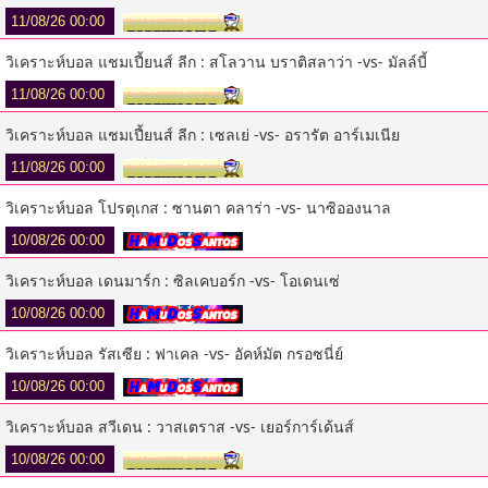
11/08/26 00:00
วิเคราะห์บอล แชมเปี้ยนส์ ลีก : สโลวาน บราติสลาว่า -vs- มัลล์บี้
11/08/26 00:00
วิเคราะห์บอล แชมเปี้ยนส์ ลีก : เซลเย่ -vs- อรารัต อาร์เมเนีย
11/08/26 00:00
วิเคราะห์บอล โปรตุเกส : ซานตา คลาร่า -vs- นาซิอองนาล
10/08/26 00:00
วิเคราะห์บอล เดนมาร์ก : ซิลเคบอร์ก -vs- โอเดนเซ่
10/08/26 00:00
วิเคราะห์บอล รัสเซีย : ฟาเคล -vs- อัคห์มัต กรอซนี่ย์
10/08/26 00:00
วิเคราะห์บอล สวีเดน : วาสเตราส -vs- เยอร์การ์เด้นส์
10/08/26 00:00