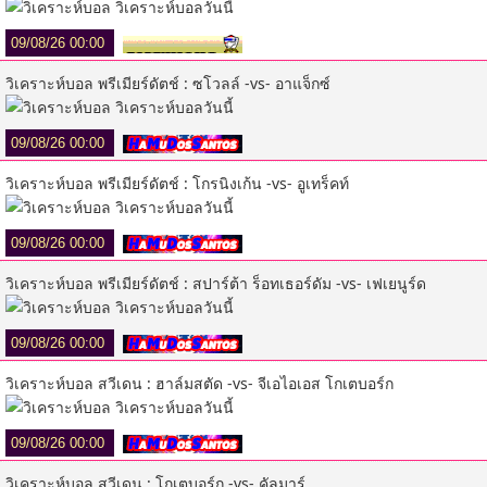
09/08/26 00:00
วิเคราะห์บอล พรีเมียร์ดัตช์ : ซโวลล์ -vs- อาแจ็กซ์
09/08/26 00:00
วิเคราะห์บอล พรีเมียร์ดัตช์ : โกรนิงเก้น -vs- อูเทร็คท์
09/08/26 00:00
วิเคราะห์บอล พรีเมียร์ดัตช์ : สปาร์ต้า ร็อทเธอร์ดัม -vs- เฟเยนูร์ด
09/08/26 00:00
วิเคราะห์บอล สวีเดน : ฮาล์มสตัด -vs- จีเอไอเอส โกเตบอร์ก
09/08/26 00:00
วิเคราะห์บอล สวีเดน : โกเตบอร์ก -vs- คัลมาร์