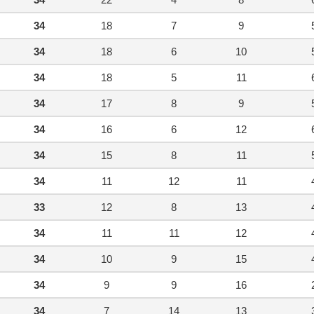
34
18
7
9
34
18
6
10
34
18
5
11
34
17
8
9
34
16
6
12
34
15
8
11
34
11
12
11
33
12
8
13
34
11
11
12
34
10
9
15
34
9
9
16
34
7
14
13