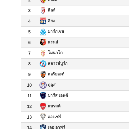
ลีลล์
3
ลียง
4
มาร์กเซย
5
แรนส์
6
โมนาโก
7
สตารส์บูร์ก
8
ลอริยองต์
9
ตูลูส
10
ปารีส เอฟซี
11
แบรสต์
12
อองเช่ร์
13
เลอ อาฟร์
14