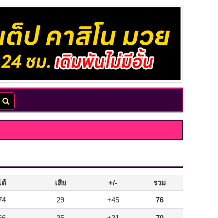
ได้
เสีย
+/-
รวม
74
29
+45
76
66
35
+31
70